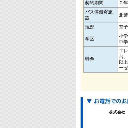
契約期間
２年
バス停最寄施
北警
設
現況
空予
小学
学区
中学
エレ
台、
特色
以上
ーゼ
株式会社