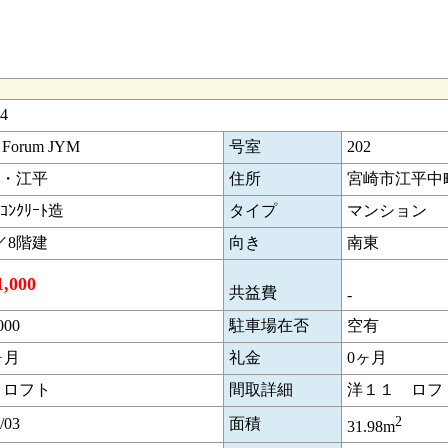
4
 Forum JYM
号室
202
・江平
住所
宮崎市江平中
ﾝｸﾘｰﾄ造
タイプ
マンション
／8階建
向き
南東
,000
共益費
-
000
駐車場在否
空有
ヶ月
礼金
0ヶ月
＋ロフト
間取詳細
洋１１ ロフト
2
/03
面積
31.98m