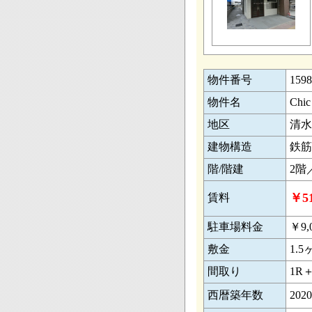
物件番号
1598
物件名
Chic
地区
清水
建物構造
鉄筋ｺ
階/階建
2階
￥51
賃料
駐車場料金
￥9,
敷金
1.5
間取り
1R
西暦築年数
2020