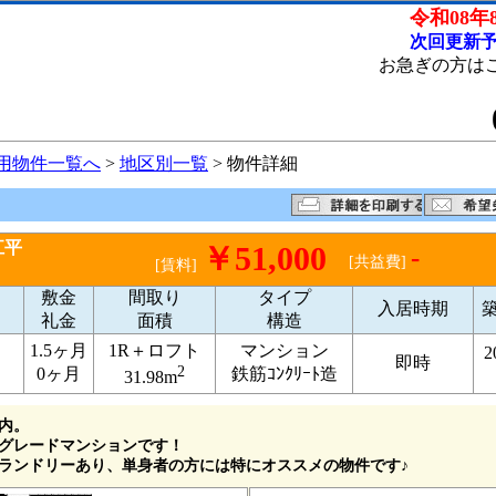
令和08年8
次回更新予
お急ぎの方は
用物件一覧へ
>
地区別一覧
> 物件詳細
江平
￥51,000
-
[共益費]
[賃料]
敷金
間取り
タイプ
入居時期
礼金
面積
構造
1.5ヶ月
1R＋ロフト
マンション
2
即時
2
0ヶ月
鉄筋ｺﾝｸﾘｰﾄ造
31.98m
内。
グレードマンションです！
ランドリーあり、単身者の方には特にオススメの物件です♪