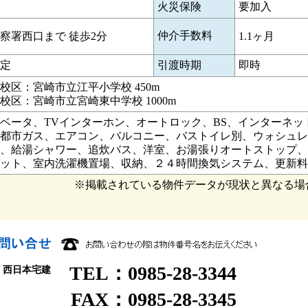
火災保険
要加入
仲介手数料
察署西口まで 徒歩2分
1.1ヶ月
定
引渡時期
即時
校区：宮崎市立江平小学校 450m
校区：宮崎市立宮崎東中学校 1000m
ベータ、TVインターホン、オートロック、BS、インターネッ
都市ガス、エアコン、バルコニー、バストイレ別、ウォシュレッ
、給湯シャワー、追炊バス、洋室、お湯張りオートストップ、
ット、室内洗濯機置場、収納、２４時間換気システム、更新料
※掲載されている物件データが現状と異なる場
TEL：0985-28-3344
 西日本宅建
FAX：0985-28-3345