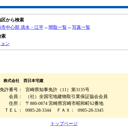
地区から検索
崎市中心部 清水・江平
--
間取一覧
--
写真一覧
検索
ション
株式会社 西日本宅建
免許番号：
宮崎県知事免許（11）第3135号
会員：
（社）全国宅地建物取引業保証協会会員
住所：
〒880-0874 宮崎県宮崎市昭和町62番地
ＴＥＬ：
0985-28-3344
ＦＡＸ：
0985-28-3345
トップページ