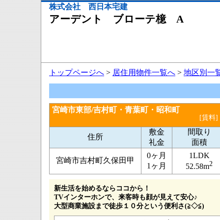
株式会社 西日本宅建
アーデント ブローテ檍 A
トップページへ
>
居住用物件一覧へ
>
地区別一
宮崎市東部/吉村町・青葉町・昭和町
[賃料]
敷金
間取り
住所
礼金
面積
0ヶ月
1LDK
宮崎市吉村町久保田甲
2
1ヶ月
52.58m
新生活を始めるならココから！
TVインターホンで、来客時も顔が見えて安心♪
大型商業施設まで徒歩１０分という便利さ(≧◇≦)