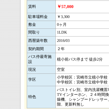
￥57,000
賃料
駐車場料金
￥3,300
敷金
0ヶ月
間取り
1LDK
西暦築年数
2016/03
契約期間
２年
バス停最寄施
檍小前バス停まで 徒歩2分
設
現況
空室
小学校区：宮崎市立檍小学校
学区
中学校区：宮崎市立檍中学校
バストイレ別、室内洗濯機置
TVインターホン、２４時間
特色
燥機、シャンプードレッサー、
階、更新料無し