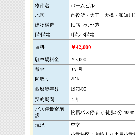
物件名
パームビル
地区
市役所・大工・大橋・和知川
建物構造
鉄筋ｺﾝｸﾘｰﾄ造
階/階建
1階／3階建
￥42,000
賃料
駐車場料金
￥3,000
敷金
0ヶ月
間取り
2DK
西暦築年数
1979/05
契約期間
１年
バス停最寄施
松橋バス停まで 徒歩5分 400m
設
現況
空室
小学校区：宮崎市立小戸小学