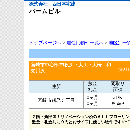
株式会社 西日本宅建
パームビル
トップページへ
>
居住用物件一覧へ
>
地区別一
宮崎市中心部/市役所・大工・大橋・和
[賃料]
知川原
敷金
間取り
住所
礼金
面積
0ヶ月
2DK
宮崎市鶴島３丁目
2
0ヶ月
35.4m
２階・角部屋！リノベーション済のＡＬＬフローリン
敷金・礼金共に０円とおサイフに優しい物件です♪(^^)